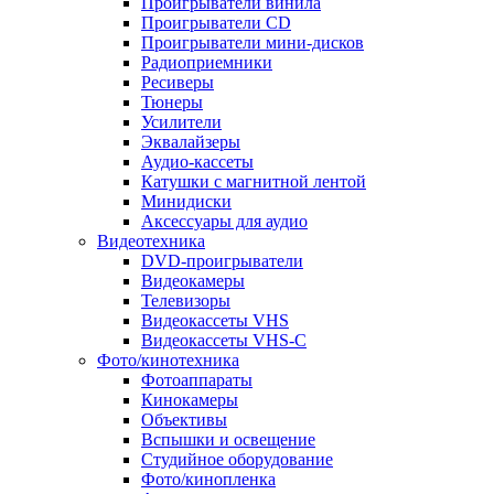
Проигрыватели винила
Проигрыватели CD
Проигрыватели мини-дисков
Радиоприемники
Ресиверы
Тюнеры
Усилители
Эквалайзеры
Аудио-кассеты
Катушки с магнитной лентой
Минидиски
Аксессуары для аудио
Видеотехника
DVD-проигрыватели
Видеокамеры
Телевизоры
Видеокассеты VHS
Видеокассеты VHS-C
Фото/кинотехника
Фотоаппараты
Кинокамеры
Объективы
Вспышки и освещение
Студийное оборудование
Фото/кинопленка