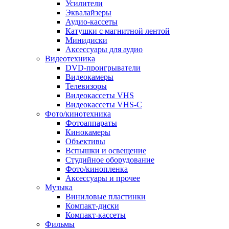
Усилители
Эквалайзеры
Аудио-кассеты
Катушки с магнитной лентой
Минидиски
Аксессуары для аудио
Видеотехника
DVD-проигрыватели
Видеокамеры
Телевизоры
Видеокассеты VHS
Видеокассеты VHS-C
Фото/кинотехника
Фотоаппараты
Кинокамеры
Объективы
Вспышки и освещение
Студийное оборудование
Фото/кинопленка
Аксессуары и прочее
Музыка
Виниловые пластинки
Компакт-диски
Компакт-кассеты
Фильмы